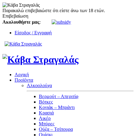
Παρακαλώ επιβεβαιώστε ότι είστε άνω των 18 ετών.
Επιβεβαίωση
Ακολουθήστε μας
:
Είσοδος / Εγγραφή
Αρχική
Προϊόντα
Αλκοολούχα
Βερμούτ – Απεριτίφ
Βότκες
Κονιάκ – Μπράντι
Κρασιά
Λικέρ
Μπύρες
Ούζα – Τσίπουρα
Ουίσκι