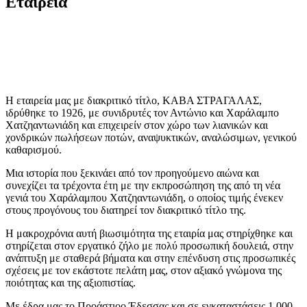
Εταιρεία
Η εταιρεία μας με διακριτικό τίτλο, ΚΑΒΑ ΣΤΡΑΓΑΛΑΣ,
ιδρύθηκε το 1926, με συνιδρυτές τον Αντώνιο και Χαράλαμπο
Χατζηαντωνιάδη και επιχειρείν στον χώρο των λιανικών και
χονδρικών πωλήσεων ποτών, αναψυκτικών, αναλώσιμων, γενικού
καθαρισμού.
Μια ιστορία που ξεκινάει από τον προηγούμενο αιώνα και
συνεχίζει τα τρέχοντα έτη με την εκπροσώπηση της από τη νέα
γενιά του Χαράλαμπου Χατζηαντωνιάδη, ο οποίος τιμής ένεκεν
στους προγόνους του διατηρεί τον διακριτικό τίτλο της.
Η μακροχρόνια αυτή βιωσιμότητα της εταιρία μας στηρίχθηκε και
στηρίζεται στον εργατικό ζήλο με πολύ προσωπική δουλειά, στην
ανάπτυξη με σταθερά βήματα και στην επένδυση στις προσωπικές
σχέσεις με τον εκάστοτε πελάτη μας, στον αξιακό γνώμονα της
ποιότητας και της αξιοπιστίας.
Με έδρα μας τo Προάστιοo Έδεσσας και σε εγκαταστάσεις 1.000