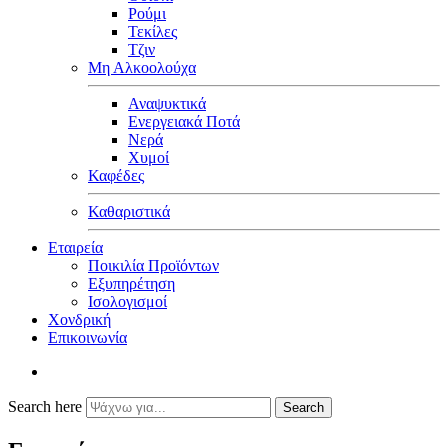
Ρούμι
Τεκίλες
Τζιν
Μη Αλκοολούχα
Αναψυκτικά
Ενεργειακά Ποτά
Νερά
Χυμοί
Καφέδες
Καθαριστικά
Εταιρεία
Ποικιλία Προϊόντων
Εξυπηρέτηση
Ισολογισμοί
Χονδρική
Επικοινωνία
Search here
Search