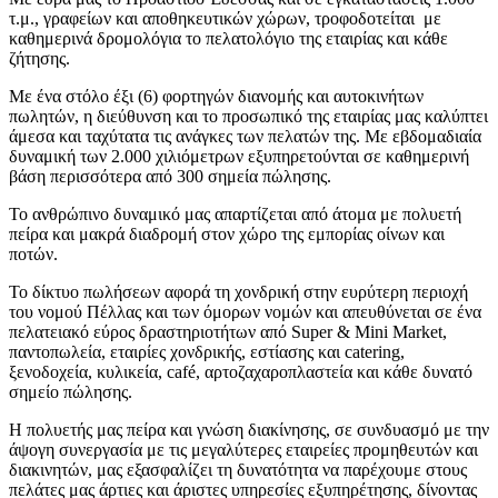
τ.μ., γραφείων και αποθηκευτικών χώρων, τροφοδοτείται με
καθημερινά δρομολόγια το πελατολόγιο της εταιρίας και κάθε
ζήτησης.
Με ένα στόλο έξι (6) φορτηγών διανομής και αυτοκινήτων
πωλητών, η διεύθυνση και το προσωπικό της εταιρίας μας καλύπτει
άμεσα και ταχύτατα τις ανάγκες των πελατών της. Με εβδομαδιαία
δυναμική των 2.000 χιλιόμετρων εξυπηρετούνται σε καθημερινή
βάση περισσότερα από 300 σημεία πώλησης.
Το ανθρώπινο δυναμικό μας απαρτίζεται από άτομα με πολυετή
πείρα και μακρά διαδρομή στον χώρο της εμπορίας οίνων και
ποτών.
Το δίκτυο πωλήσεων αφορά τη χονδρική στην ευρύτερη περιοχή
του νομού Πέλλας και των όμορων νομών και απευθύνεται σε ένα
πελατειακό εύρος δραστηριοτήτων από Super & Mini Market,
παντοπωλεία, εταιρίες χονδρικής, εστίασης και catering,
ξενοδοχεία, κυλικεία, café, αρτοζαχαροπλαστεία και κάθε δυνατό
σημείο πώλησης.
Η πολυετής μας πείρα και γνώση διακίνησης, σε συνδυασμό με την
άψογη συνεργασία με τις μεγαλύτερες εταιρείες προμηθευτών και
διακινητών, μας εξασφαλίζει τη δυνατότητα να παρέχουμε στους
πελάτες μας άρτιες και άριστες υπηρεσίες εξυπηρέτησης, δίνοντας